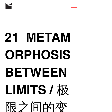
21_METAM
ORPHOSIS
BETWEEN
LIMITS / 极
限之间的变